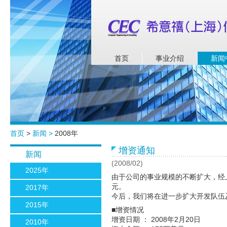
首页
事业介绍
新闻
首页
>
新闻 >
2008年
增资通知
新闻
(2008/02)
2025年
由于公司的事业规模的不断扩大，经上海
元。
2017年
今后，我们将在进一步扩大开发队伍
2015年
■增资情况
增资日期 ： 2008年2月20日
2010年