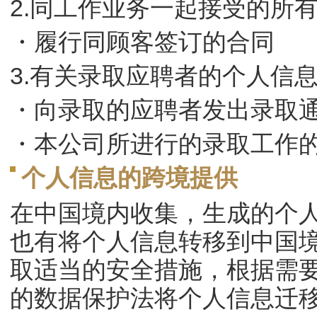
2.同工作业务一起接受的所
・履行同顾客签订的合同
3.有关录取应聘者的个人信
・向录取的应聘者发出录取
・本公司所进行的录取工作
个人信息的跨境提供
在中国境内收集，生成的个
也有将个人信息转移到中国
取适当的安全措施，根据需
的数据保护法将个人信息迁